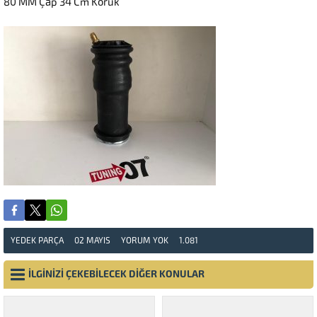
80 MM Çap 34 Cm Körük
YEDEK PARÇA
02 MAYIS
YORUM YOK
1.081
İLGİNİZİ ÇEKEBİLECEK DİĞER KONULAR