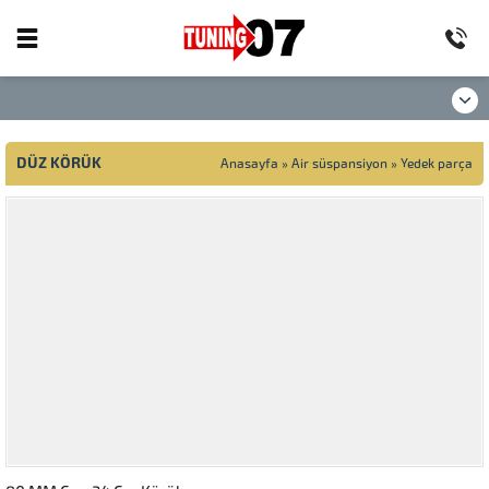
DÜZ KÖRÜK
Anasayfa
»
Air süspansiyon
»
Yedek parça