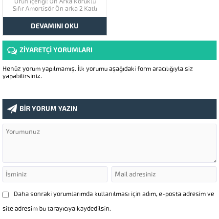
Ürün içeriği: Ön Arka Körüklü
Sıfır Amortisör Ön arka 2 Katlı
Körük Rulmanlı Amortisör
Takozu AirMadz Büyük Kafa
DEVAMINI OKU
Kompresör Çelik Telli Hortum iç
dış boyalı özel hava tankı Dans
Modlu Kumanda
ZİYARETÇİ YORUMLARI
Henüz yorum yapılmamış. İlk yorumu aşağıdaki form aracılığıyla siz
yapabilirsiniz.
BİR YORUM YAZIN
Daha sonraki yorumlarımda kullanılması için adım, e-posta adresim ve
site adresim bu tarayıcıya kaydedilsin.