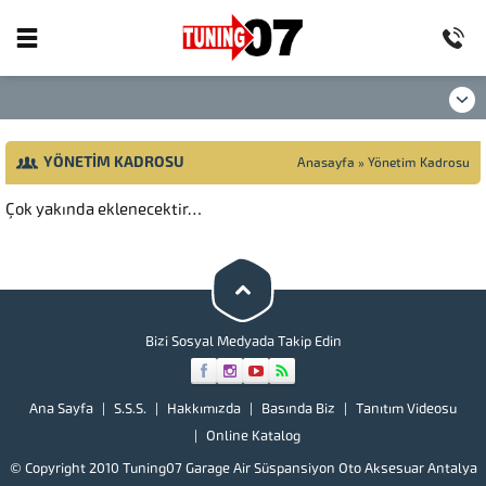
YÖNETIM KADROSU
Anasayfa
»
Yönetim Kadrosu
Çok yakında eklenecektir…
Bizi Sosyal Medyada Takip Edin
Ana Sayfa
S.S.S.
Hakkımızda
Basında Biz
Tanıtım Videosu
Online Katalog
© Copyright 2010 Tuning07 Garage Air Süspansiyon Oto Aksesuar Antalya