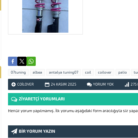
07tuning
albea
antalya tuning07
coil
coilover
palio
tu
COILOVER
24 KASIM
2025
YORUM YOK
275
ZİYARETÇİ YORUMLARI
Henüz yorum yapılmamış. İlk yorumu aşağıdaki form aracılığıyla siz yapabi
BİR YORUM YAZIN