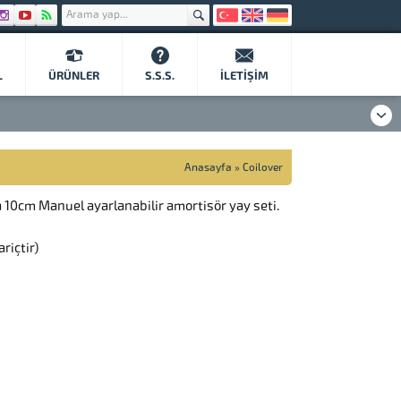
L
ÜRÜNLER
S.S.S.
İLETIŞIM
Anasayfa
»
Coilover
ea 10cm Manuel ayarlanabilir amortisör yay seti.
riçtir)