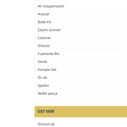
Air süspansiyon
Araçlar
Body Kit
Çeşitli ürünler
Coilover
Difüzör
Fuarlarda Biz
Genel
Komple Set
Ön ek
Spoiler
Yedek parça
ÜST VERI
Müşteri Temsilcisi
Oturum aç