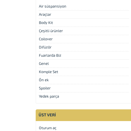
Air süspansiyon
Araçlar
Body Kit
Çeşitli ürünler
Coilover
Difüzör
Fuarlarda Biz
Genel
Komple Set
Ön ek
Spoiler
Yedek parça
ÜST VERI
Müşteri Temsilcisi
Oturum aç