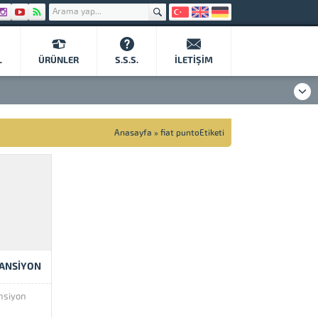
L
ÜRÜNLER
S.S.S.
İLETIŞIM
Anasayfa
»
fiat puntoEtiketi
PANSIYON
ansiyon