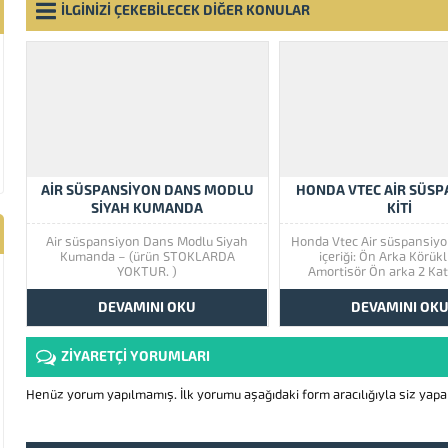
İLGİNİZİ ÇEKEBİLECEK DİĞER KONULAR
AIR SÜSPANSIYON DANS MODLU
HONDA VTEC AIR SÜSP
SIYAH KUMANDA
KITI
Air süspansiyon Dans Modlu Siyah
Honda Vtec Air süspansiyo
Kumanda – (ürün STOKLARDA
içeriği: Ön Arka Körükl
YOKTUR. )
Amortisör Ön arka 2 Kat
Rulmanlı Amortisör Takoz
Büyük Kafa Kompresör Çel
DEVAMINI OKU
DEVAMINI OK
Hortum iç dış boyalı özel 
Dans Modlu Kuma
ZİYARETÇİ YORUMLARI
Henüz yorum yapılmamış. İlk yorumu aşağıdaki form aracılığıyla siz yapabi