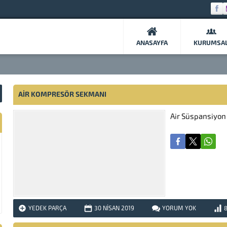
ANASAYFA
KURUMSA
AIR KOMPRESÖR SEKMANI
Air Süspansiyo
YEDEK PARÇA
30 NISAN
2019
YORUM YOK