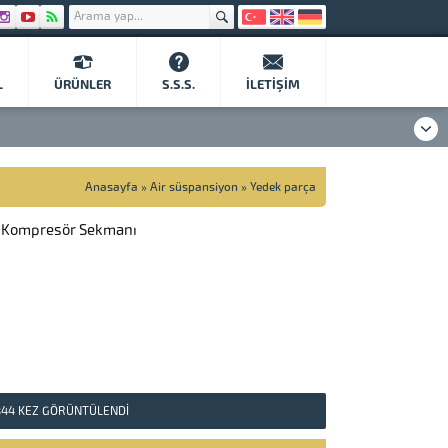
L
ÜRÜNLER
S.S.S.
İLETIŞIM
Anasayfa
»
Air süspansiyon
»
Yedek parça
n Kompresör Sekmanı
844
KEZ GÖRÜNTÜLENDI