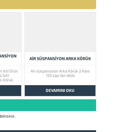
ANSIYON
AIR SÜSPANSIYON ARKA KÖRÜK
n Kiti Ürün
Air süspansiyon Arka Körük 2 Katlı
ü Sıfır
150 çap Yan delik
lı Körük
u AirMadz
ik Telli
U
DEVAMINI OKU
hava tankı
nda
lirsiniz.