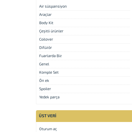
Air süspansiyon
Araçlar
Body Kit
Çeşitli ürünler
Coilover
Difüzör
Fuarlarda Biz
Genel
Komple Set
Ön ek
Spoiler
Yedek parça
ÜST VERI
Müşteri Temsilcisi
Oturum aç